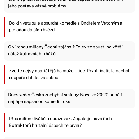
jeho postava vážné problémy
Do kin vstupuje absurdní komedie s Ondřejem Vetchým a
plejádou dalších hvězd
O víkendu miliony Čechů zajásají: Televize spustí největší
nálož kultovních trháků
Zvolte nejsympatičtějšího muže Ulice. První finalista nechal
soupeře daleko za sebou
Dnes večer Česko znehybní smíchy: Nova ve 20:20 odpálí
nejlépe napsanou komedii roku
Přes milion diváků u obrazovek. Zopakuje nová řada
Extraktorů brutální úspěch té první?