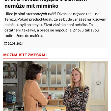
nemůže mít miminko
Ulice je plná staronových tváří. Diváci se nejvíce těšili na
Terezu. Pokud předpokládali, že se bude vznášet na růžovém
obláčku, byli na omylu. Život zkrátka není peříčko. To
ostatně ví také Iva, a přece se nepoučila. Znovu tak svou
rodinu žene do maléru.
20.08.2024
MOŽNÁ JSTE ZMEŠKALI