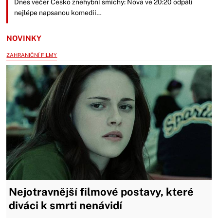
Dnes večer Česko znehybní smíchy: Nova ve 20:20 odpálí
nejlépe napsanou komedii…
NOVINKY
ZAHRANIČNÍ FILMY
Nejotravnější filmové postavy, které
diváci k smrti nenávidí