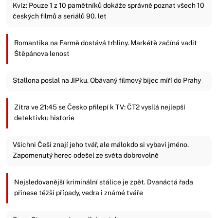
Kvíz: Pouze 1 z 10 pamětníků dokáže správně poznat všech 10
českých filmů a seriálů 90. let
Romantika na Farmě dostává trhliny. Markétě začíná vadit
Štěpánova lenost
Stallona poslal na JIPku. Obávaný filmový bijec míří do Prahy
Zítra ve 21:45 se Česko přilepí k TV: ČT2 vysílá nejlepší
detektivku historie
Všichni Češi znají jeho tvář, ale málokdo si vybaví jméno.
Zapomenutý herec odešel ze světa dobrovolně
Nejsledovanější kriminální stálice je zpět. Dvanáctá řada
přinese těžší případy, vedra i známé tváře