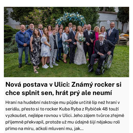
Nová postava v Ulici: Známý rocker si
chce splnit sen, hrát prý ale neumí
Hraní na hudební nástroje mu půjde určitě líp než hraní v
seriálu, přesto si to rocker Kuba Ryba z Rybiček 48 touží
vyzkoušet, nejlépe rovnou v Ulici. Jeho zájem tvůrce zřejmě
příjemně překvapil, protože už mu údajně šijí nějakou roli
přímo na míru, ačkoli mluvení mu, jak...