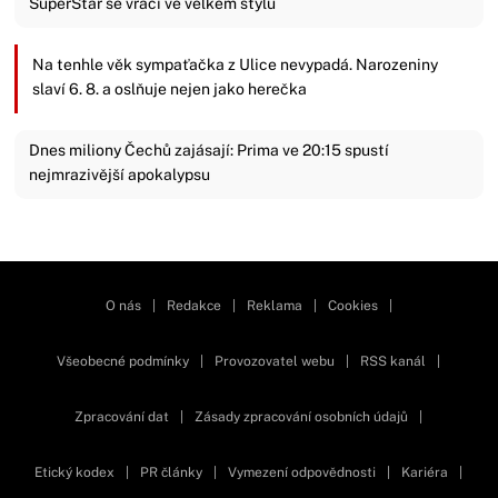
SuperStar se vrací ve velkém stylu
Na tenhle věk sympaťačka z Ulice nevypadá. Narozeniny
slaví 6. 8. a oslňuje nejen jako herečka
Dnes miliony Čechů zajásají: Prima ve 20:15 spustí
nejmrazivější apokalypsu
Zavřít reklamu
O nás
|
Redakce
|
Reklama
|
Cookies
|
Všeobecné podmínky
|
Provozovatel webu
|
RSS kanál
|
Zpracování dat
|
Zásady zpracování osobních údajů
|
Etický kodex
|
PR články
|
Vymezení odpovědnosti
|
Kariéra
|