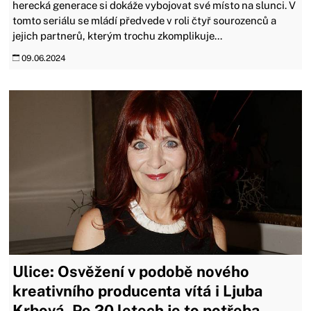
herecká generace si dokáže vybojovat své místo na slunci. V
tomto seriálu se mládí předvede v roli čtyř sourozenců a
jejich partnerů, kterým trochu zkomplikuje...
09.06.2024
Ulice: Osvěžení v podobě nového
kreativního producenta vítá i Ljuba
Krbová. Po 20 letech je to potřeba