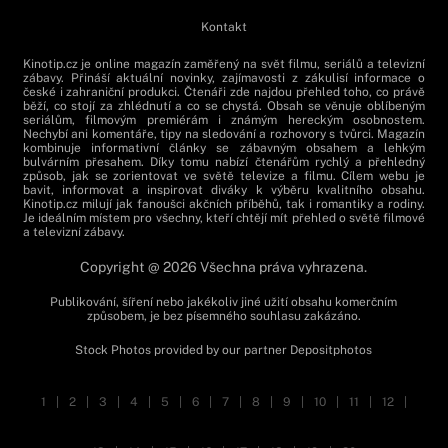
Kontakt
Kinotip.cz je online magazín zaměřený na svět filmu, seriálů a televizní
zábavy. Přináší aktuální novinky, zajímavosti z zákulisí informace o
české i zahraniční produkci. Čtenáři zde najdou přehled toho, co právě
běží, co stojí za zhlédnutí a co se chystá. Obsah se věnuje oblíbeným
seriálům, filmovým premiérám i známým hereckým osobnostem.
Nechybí ani komentáře, tipy na sledování a rozhovory s tvůrci. Magazín
kombinuje informativní články se zábavným obsahem a lehkým
bulvárním přesahem. Díky tomu nabízí čtenářům rychlý a přehledný
způsob, jak se zorientovat ve světě televize a filmu. Cílem webu je
bavit, informovat a inspirovat diváky k výběru kvalitního obsahu.
Kinotip.cz milují jak fanoušci akčních příběhů, tak i romantiky a rodiny.
Je ideálním místem pro všechny, kteří chtějí mít přehled o světě filmové
a televizní zábavy.
Copyright @ 2026 Všechna práva vyhrazena.
Publikování, šíření nebo jakékoliv jiné užití obsahu komerčním
způsobem, je bez písemného souhlasu zakázáno.
Stock Photos provided by our partner
Depositphotos
1
|
2
|
3
|
4
|
5
|
6
|
7
|
8
|
9
|
10
|
11
|
12
|