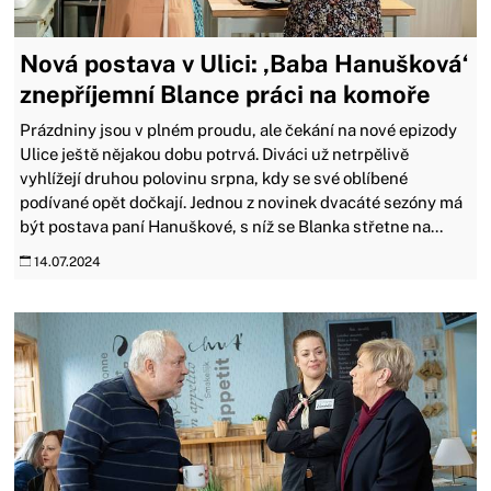
Nová postava v Ulici: ‚Baba Hanušková‘
znepříjemní Blance práci na komoře
Prázdniny jsou v plném proudu, ale čekání na nové epizody
Ulice ještě nějakou dobu potrvá. Diváci už netrpělivě
vyhlížejí druhou polovinu srpna, kdy se své oblíbené
podívané opět dočkají. Jednou z novinek dvacáté sezóny má
být postava paní Hanuškové, s níž se Blanka střetne na...
14.07.2024