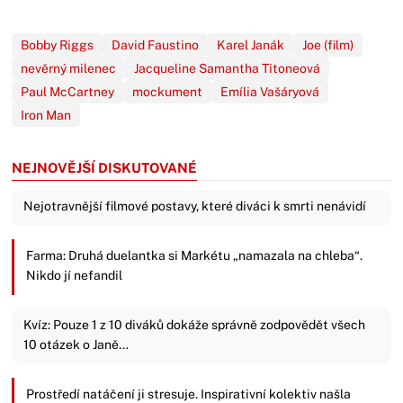
Bobby Riggs
David Faustino
Karel Janák
Joe (film)
nevěrný milenec
Jacqueline Samantha Titoneová
Paul McCartney
mockument
Emília Vašáryová
Iron Man
NEJNOVĚJŠÍ DISKUTOVANÉ
Nejotravnější filmové postavy, které diváci k smrti nenávidí
Farma: Druhá duelantka si Markétu „namazala na chleba“.
Nikdo jí nefandil
Kvíz: Pouze 1 z 10 diváků dokáže správně zodpovědět všech
10 otázek o Janě…
Prostředí natáčení ji stresuje. Inspirativní kolektiv našla