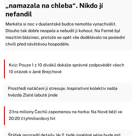
„namazala na chleba“. Nikdo jí
nefandil
Markéta si noc v duelantské budce nemohla vynachválit.
Dlouho tak dobře nespala a nebudil ji kohout. Na Farmě byl
mezitím blázinec, protože se opět vše dodělávalo na poslední
chvíli před návštěvou hospodáře.
Kvíz: Pouze 1 z 10 diváků dokáže správně zodpovědět všech
10 otázek o Janě Brejchové
Prostředí natáčení ji stresuje. Inspirativní kolektiv našla
hvězda Zlaté labutě jinde
Zítra miliony Čechů zapomenou na horka: Na Nově běží ve
20:20 čtyřmiliardový hit
Štáfek prozradil detaily. Ve 2. řadě úspěšné série bude mít