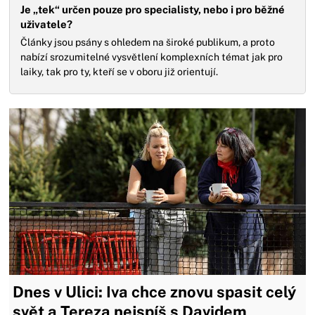
Je „tek“ určen pouze pro specialisty, nebo i pro běžné
uživatele?
Články jsou psány s ohledem na široké publikum, a proto
nabízí srozumitelné vysvětlení komplexních témat jak pro
laiky, tak pro ty, kteří se v oboru již orientují.
Dnes v Ulici: Iva chce znovu spasit celý
svět a Tereza nejspíš s Davidem