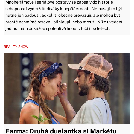
Mnohé filmové i seriálové postavy se zapsaly do historie
schopností vydráždit diváky k nepříčetnosti. Nemusejí to být
nutně jen padouši, ačkoli ti obecně převažují, ale mohou být
prostě nesmírně otravní, přihlouplí nebo mrzutí. Níže uvedení
jedinci nám dokážou spolehlivě hnout žlučí i po letech.
REALITY SHOW
Farma: Druhá duelantka si Markétu