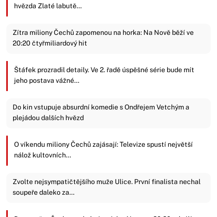
hvězda Zlaté labutě…
Zítra miliony Čechů zapomenou na horka: Na Nově běží ve
20:20 čtyřmiliardový hit
Štáfek prozradil detaily. Ve 2. řadě úspěšné série bude mít
jeho postava vážné…
Do kin vstupuje absurdní komedie s Ondřejem Vetchým a
plejádou dalších hvězd
O víkendu miliony Čechů zajásají: Televize spustí největší
nálož kultovních…
Zvolte nejsympatičtějšího muže Ulice. První finalista nechal
soupeře daleko za…