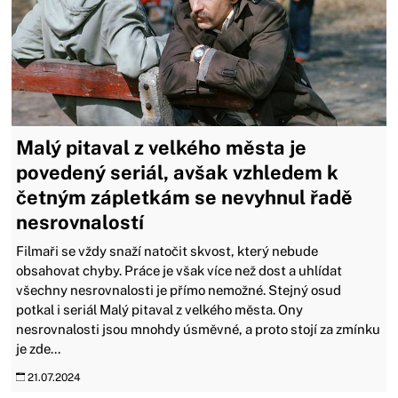
Malý pitaval z velkého města je
povedený seriál, avšak vzhledem k
četným zápletkám se nevyhnul řadě
nesrovnalostí
Filmaři se vždy snaží natočit skvost, který nebude
obsahovat chyby. Práce je však více než dost a uhlídat
všechny nesrovnalosti je přímo nemožné. Stejný osud
potkal i seriál Malý pitaval z velkého města. Ony
nesrovnalosti jsou mnohdy úsměvné, a proto stojí za zmínku
je zde...
21.07.2024